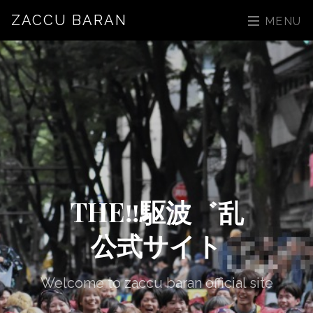
ZACCU BARAN
MENU
THE‼駆波゛乱
公式サイト
Welcome to zaccu baran official site