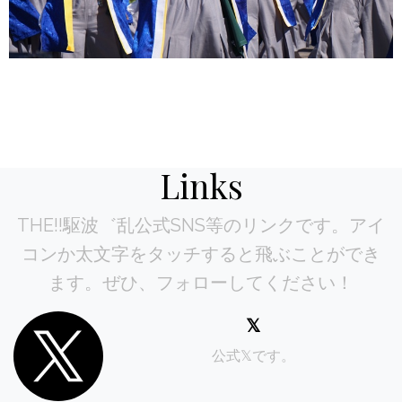
Links
THE!!駆波゛乱公式SNS等のリンクです。アイ
コンか太文字をタッチすると飛ぶことができ
ます。ぜひ、フォローしてください！
𝕏
公式𝕏です。