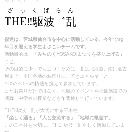
WHAT IS
ざっくばらん
THE‼駆波゛乱
僕達は、宮城県仙台市を中心に活動している、今年で29
年目を迎える学生よさこいチームです。
活動目的は、
「みちのくYOSAKOIまつりを盛り上げる」
こと。
その目的に少しでも近づくために、北は北海道、南は名古
屋まで、全国各地のお祭りに、若きエネルギーと
YOSAKOIへの情熱を携えて参加しています。
またお祭りだけではなく、地域のイベントや福祉施設での
演舞、中学校の授業なども年間通じて行っています。
THE‼駆波゛乱が大切にする三本柱
「楽しく踊る」「人と交流する」「地域に根差す」
この三本柱を大切に、THE‼駆波゛乱らしく活動していま